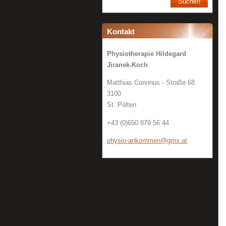
Kontakt
Physiotherapie Hildegard
Jiranek-Koch
Matthias Corvinus - Straße 68
3100
St. Pölten
+43 (0)650 879 56 44
physio-a
nkommen@
gmx.at