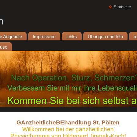
Startseite
n
e Angebote
Impressum
Links
Übungen und Info
m
ause
GA
nzheitliche
BE
handlun
g
St. Pölten
Willkommen bei der ganzheitlichen
Physiotherapie von Hildegard Jiranek-Koch!