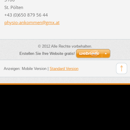
St. Pölten
+43 (0)650 879 56 44
physio-a
nkommen@
gmx.at
© 2012 Alle Rechte vorbehalten.
Erstellen Sie Ihre Website gratis!
Anzeigen:
Mobile Version
|
Standard Version