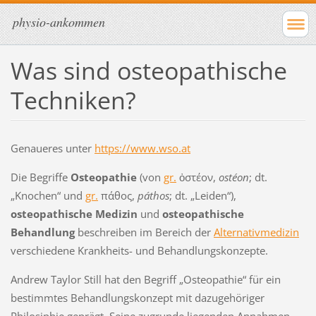
physio-ankommen
Was sind osteopathische
Techniken?
Genaueres unter
https://www.wso.at
Die Begriffe
Osteopathie
(von
gr.
ὀστέον,
ostéon
; dt.
„Knochen“ und
gr.
πάθος,
páthos
; dt. „Leiden“),
osteopathische Medizin
und
osteopathische
Behandlung
beschreiben im Bereich der
Alternativmedizin
verschiedene Krankheits- und Behandlungskonzepte.
Andrew Taylor Still hat den Begriff „Osteopathie“ für ein
bestimmtes Behandlungskonzept mit dazugehöriger
Philosiphie geprägt. Seine zugrunde liegenden Annahmen